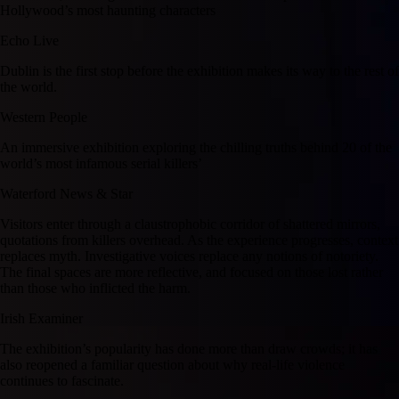
Hollywood’s most haunting characters
Echo Live
Dublin is the first stop before the exhibition makes its way to the rest of
the world.
Western People
An immersive exhibition exploring the chilling truths behind 20 of the
world’s most infamous serial killers’
Waterford News & Star
Visitors enter through a claustrophobic corridor of shattered mirrors,
quotations from killers overhead. As the experience progresses, context
replaces myth. Investigative voices replace any notions of notoriety.
The final spaces are more reflective, and focused on those lost rather
than those who inflicted the harm.
Irish Examiner
The exhibition’s popularity has done more than draw crowds; it has
also reopened a familiar question about why real-life violence
continues to fascinate.