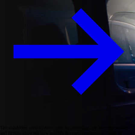
The exhibition aims to delve into the unsettling link between reality
and fiction, showing how real-life horrors have inspired some of