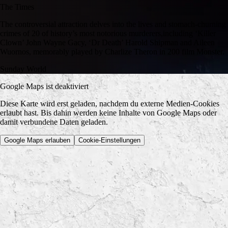
The Times
The controversial attraction delves into the lives and stomach-churning
crimes of 20 of history’s most notorious murderers,including ‘Killer
Clown’ John Wayne Gacy, ‘Dr Death’ Harold Shipman and Aileen
Wuornos, memorably played by Charlize Theron in 200 film Monster.
Sunday World
Google Maps ist deaktiviert
Diese Karte wird erst geladen, nachdem du externe Medien-Cookies
erlaubt hast. Bis dahin werden keine Inhalte von Google Maps oder
damit verbundene Daten geladen.
Google Maps erlauben
Cookie-Einstellungen