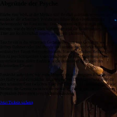
Abgründe der Psyche
Erlebe eine Welt, in der Mythos und Realität aufeinanderprallen, und
entdecke die schaurigen Wahrheiten hinter 20 der berüchtigtsten
Serienmörder der Geschichte. Diese immersive Reise stellt alles
infrage, was du bisher über Verbrechen und die Ermittlungen, die diese
Täter zur Rechenschaft zogen, zu wissen glaubtest.
Tauche ein in die verzerrten Gedankenwelten von Gestalten wie
Jeffrey Dahmer oder Ted Bundy und stehe inmitten beklemmend
realistischer Tatort-Rekonstruktionen. Von persönlichen Relikten bis
hin zu psychologischen Gutachten bietet dir die Ausstellung einen
unverfälschten, tiefen Einblick in die dunkelsten Abgründe des
kriminellen Geistes.
Entdecke außerdem, wie reale Monster die schaurigsten Bösewichte
der Hollywood-Geschichte inspiriert haben. Die Ausstellung zeigt dir
den schmalen Grat zwischen Fakt und Fiktion und macht sichtbar, wie
Medien die Grenze zwischen menschlicher Bestie und faszinierendem
Popkultur-Phänomen verschwimmen lassen.
Jetzt Tickets sichern