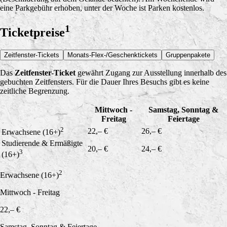
eine Parkgebühr erhoben, unter der Woche ist Parken kostenlos.
1
Ticketpreise
Zeitfenster-Tickets
Monats-Flex-/Geschenktickets
Gruppenpakete
Das
Zeitfenster-Ticket
gewährt Zugang zur Ausstellung innerhalb des
gebuchten Zeitfensters. Für die Dauer Ihres Besuchs gibt es keine
zeitliche Begrenzung.
Mittwoch -
Samstag, Sonntag &
Freitag
Feiertage
2
22,– €
26,– €
Erwachsene (16+)
Studierende & Ermäßigte
20,– €
24,– €
3
(16+)
2
Erwachsene (16+)
Mittwoch - Freitag
22,– €
Samstag, Sonntag & Feiertage